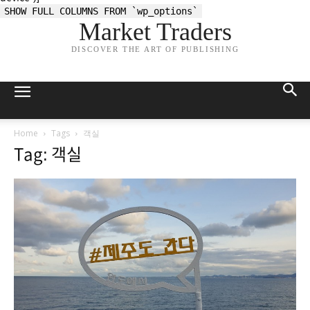
SHOW FULL COLUMNS FROM `wp_options`
Market Traders
DISCOVER THE ART OF PUBLISHING
Home
Tags
객실
Tag: 객실