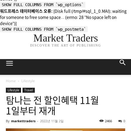
SHOW FULL COLUMNS FROM `wp_options`
워드프레스 데이터베이스 오류:
[Disk full (/tmp/#sql_1_0.MAI); waiting
for someone to free some space... (errno: 28 "No space left on
device")]
SHOW FULL COLUMNS FROM `wp_postmeta`
Market Traders
DISCOVER THE ART OF PUBLISHING
Home
Lifestyle
Lifestyle
Travel
탐나는 전 할인혜택 11월
1일부터 재개
By
markettraders
-
2022년 11월 2일
2466
0