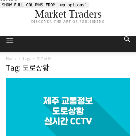
SHOW FULL COLUMNS FROM `wp_options`
Market Traders
DISCOVER THE ART OF PUBLISHING
Home
Tags
도로상황
Tag: 도로상황