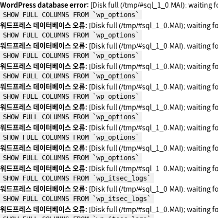
WordPress database error:
[Disk full (/tmp/#sql_1_0.MAI); waiting f
SHOW FULL COLUMNS FROM `wp_options`
워드프레스 데이터베이스 오류:
[Disk full (/tmp/#sql_1_0.MAI); waiting f
SHOW FULL COLUMNS FROM `wp_options`
워드프레스 데이터베이스 오류:
[Disk full (/tmp/#sql_1_0.MAI); waiting f
SHOW FULL COLUMNS FROM `wp_options`
워드프레스 데이터베이스 오류:
[Disk full (/tmp/#sql_1_0.MAI); waiting f
SHOW FULL COLUMNS FROM `wp_options`
워드프레스 데이터베이스 오류:
[Disk full (/tmp/#sql_1_0.MAI); waiting f
SHOW FULL COLUMNS FROM `wp_options`
워드프레스 데이터베이스 오류:
[Disk full (/tmp/#sql_1_0.MAI); waiting f
SHOW FULL COLUMNS FROM `wp_options`
워드프레스 데이터베이스 오류:
[Disk full (/tmp/#sql_1_0.MAI); waiting f
SHOW FULL COLUMNS FROM `wp_options`
워드프레스 데이터베이스 오류:
[Disk full (/tmp/#sql_1_0.MAI); waiting f
SHOW FULL COLUMNS FROM `wp_options`
워드프레스 데이터베이스 오류:
[Disk full (/tmp/#sql_1_0.MAI); waiting f
SHOW FULL COLUMNS FROM `wp_itsec_logs`
워드프레스 데이터베이스 오류:
[Disk full (/tmp/#sql_1_0.MAI); waiting f
SHOW FULL COLUMNS FROM `wp_itsec_logs`
워드프레스 데이터베이스 오류:
[Disk full (/tmp/#sql_1_0.MAI); waiting f