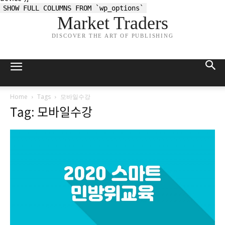
SHOW FULL COLUMNS FROM `wp_options`
Market Traders
DISCOVER THE ART OF PUBLISHING
Home
Tags
모바일수강
Tag: 모바일수강