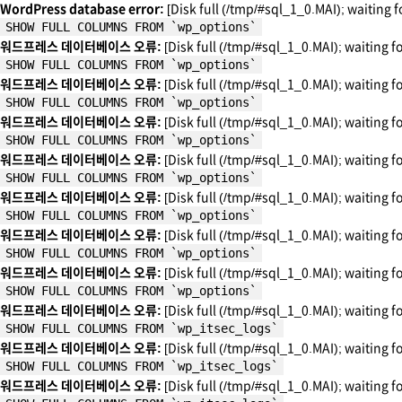
WordPress database error:
[Disk full (/tmp/#sql_1_0.MAI); waiting f
SHOW FULL COLUMNS FROM `wp_options`
워드프레스 데이터베이스 오류:
[Disk full (/tmp/#sql_1_0.MAI); waiting f
SHOW FULL COLUMNS FROM `wp_options`
워드프레스 데이터베이스 오류:
[Disk full (/tmp/#sql_1_0.MAI); waiting f
SHOW FULL COLUMNS FROM `wp_options`
워드프레스 데이터베이스 오류:
[Disk full (/tmp/#sql_1_0.MAI); waiting f
SHOW FULL COLUMNS FROM `wp_options`
워드프레스 데이터베이스 오류:
[Disk full (/tmp/#sql_1_0.MAI); waiting f
SHOW FULL COLUMNS FROM `wp_options`
워드프레스 데이터베이스 오류:
[Disk full (/tmp/#sql_1_0.MAI); waiting f
SHOW FULL COLUMNS FROM `wp_options`
워드프레스 데이터베이스 오류:
[Disk full (/tmp/#sql_1_0.MAI); waiting f
SHOW FULL COLUMNS FROM `wp_options`
워드프레스 데이터베이스 오류:
[Disk full (/tmp/#sql_1_0.MAI); waiting f
SHOW FULL COLUMNS FROM `wp_options`
워드프레스 데이터베이스 오류:
[Disk full (/tmp/#sql_1_0.MAI); waiting f
SHOW FULL COLUMNS FROM `wp_itsec_logs`
워드프레스 데이터베이스 오류:
[Disk full (/tmp/#sql_1_0.MAI); waiting f
SHOW FULL COLUMNS FROM `wp_itsec_logs`
워드프레스 데이터베이스 오류:
[Disk full (/tmp/#sql_1_0.MAI); waiting f