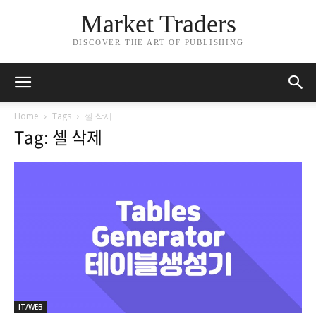
Market Traders
DISCOVER THE ART OF PUBLISHING
Home
Tags
셀 삭제
Tag: 셀 삭제
IT/WEB