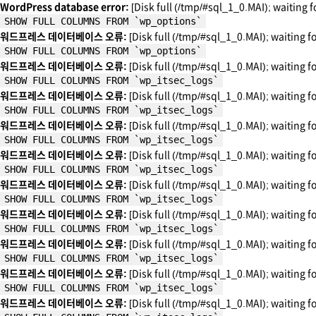
WordPress database error:
[Disk full (/tmp/#sql_1_0.MAI); waiting f
SHOW FULL COLUMNS FROM `wp_options`
워드프레스 데이터베이스 오류:
[Disk full (/tmp/#sql_1_0.MAI); waiting f
SHOW FULL COLUMNS FROM `wp_options`
워드프레스 데이터베이스 오류:
[Disk full (/tmp/#sql_1_0.MAI); waiting f
SHOW FULL COLUMNS FROM `wp_itsec_logs`
워드프레스 데이터베이스 오류:
[Disk full (/tmp/#sql_1_0.MAI); waiting f
SHOW FULL COLUMNS FROM `wp_itsec_logs`
워드프레스 데이터베이스 오류:
[Disk full (/tmp/#sql_1_0.MAI); waiting f
SHOW FULL COLUMNS FROM `wp_itsec_logs`
워드프레스 데이터베이스 오류:
[Disk full (/tmp/#sql_1_0.MAI); waiting f
SHOW FULL COLUMNS FROM `wp_itsec_logs`
워드프레스 데이터베이스 오류:
[Disk full (/tmp/#sql_1_0.MAI); waiting f
SHOW FULL COLUMNS FROM `wp_itsec_logs`
워드프레스 데이터베이스 오류:
[Disk full (/tmp/#sql_1_0.MAI); waiting f
SHOW FULL COLUMNS FROM `wp_itsec_logs`
워드프레스 데이터베이스 오류:
[Disk full (/tmp/#sql_1_0.MAI); waiting f
SHOW FULL COLUMNS FROM `wp_itsec_logs`
워드프레스 데이터베이스 오류:
[Disk full (/tmp/#sql_1_0.MAI); waiting f
SHOW FULL COLUMNS FROM `wp_itsec_logs`
워드프레스 데이터베이스 오류:
[Disk full (/tmp/#sql_1_0.MAI); waiting f