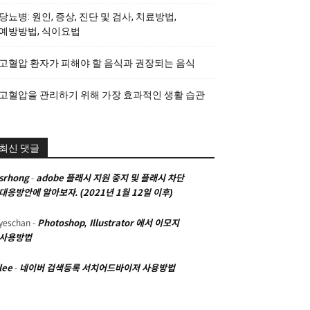
당뇨병: 원인, 증상, 진단 및 검사, 치료방법,
예방방법, 식이요법
고혈압 환자가 피해야 할 음식과 권장되는 음식
고혈압을 관리하기 위해 가장 효과적인 생활 습관
최신 댓글
srhong
-
adobe 플래시 지원 중지 및 플래시 차단
대응방안에 알아보자. (2021년 1월 12일 이후)
yeschan
-
Photoshop, Illustrator 에서 이모지
사용방법
lee
-
네이버 검색등록 서치어드바이저 사용방법