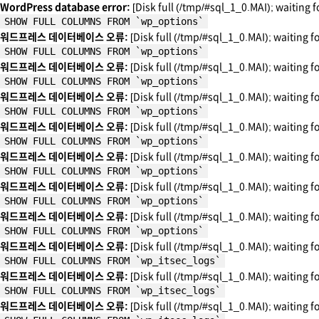
WordPress database error:
[Disk full (/tmp/#sql_1_0.MAI); waiting f
SHOW FULL COLUMNS FROM `wp_options`
워드프레스 데이터베이스 오류:
[Disk full (/tmp/#sql_1_0.MAI); waiting f
SHOW FULL COLUMNS FROM `wp_options`
워드프레스 데이터베이스 오류:
[Disk full (/tmp/#sql_1_0.MAI); waiting f
SHOW FULL COLUMNS FROM `wp_options`
워드프레스 데이터베이스 오류:
[Disk full (/tmp/#sql_1_0.MAI); waiting f
SHOW FULL COLUMNS FROM `wp_options`
워드프레스 데이터베이스 오류:
[Disk full (/tmp/#sql_1_0.MAI); waiting f
SHOW FULL COLUMNS FROM `wp_options`
워드프레스 데이터베이스 오류:
[Disk full (/tmp/#sql_1_0.MAI); waiting f
SHOW FULL COLUMNS FROM `wp_options`
워드프레스 데이터베이스 오류:
[Disk full (/tmp/#sql_1_0.MAI); waiting f
SHOW FULL COLUMNS FROM `wp_options`
워드프레스 데이터베이스 오류:
[Disk full (/tmp/#sql_1_0.MAI); waiting f
SHOW FULL COLUMNS FROM `wp_options`
워드프레스 데이터베이스 오류:
[Disk full (/tmp/#sql_1_0.MAI); waiting f
SHOW FULL COLUMNS FROM `wp_itsec_logs`
워드프레스 데이터베이스 오류:
[Disk full (/tmp/#sql_1_0.MAI); waiting f
SHOW FULL COLUMNS FROM `wp_itsec_logs`
워드프레스 데이터베이스 오류:
[Disk full (/tmp/#sql_1_0.MAI); waiting f