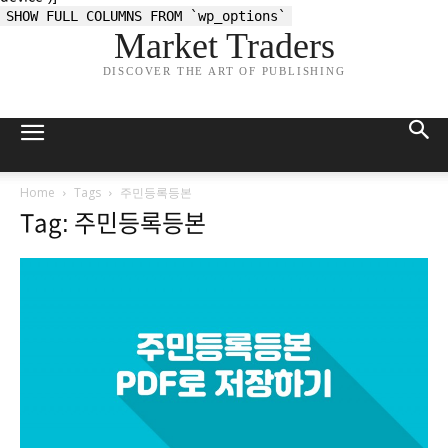
SHOW FULL COLUMNS FROM `wp_options`
Market Traders
DISCOVER THE ART OF PUBLISHING
Home
Tags
주민등록등본
Tag: 주민등록등본