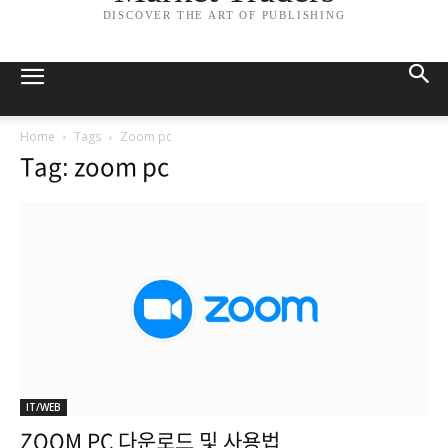
DISCOVER THE ART OF PUBLISHING
Home
Tags
Zoom pc
Tag: zoom pc
IT/WEB
ZOOM PC 다운로드 및 사용법