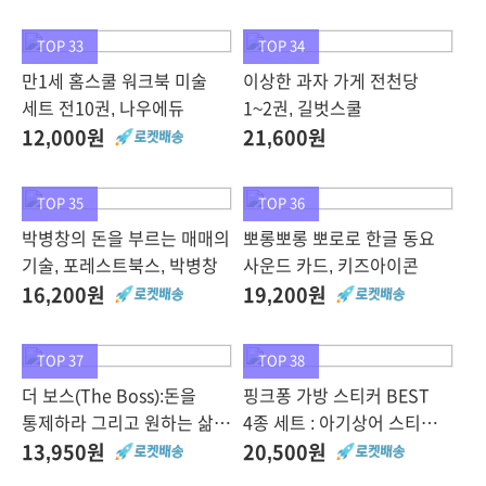
EBS한국교육방송공사
TOP 33
TOP 34
만1세 홈스쿨 워크북 미술
이상한 과자 가게 전천당
세트 전10권, 나우에듀
1~2권, 길벗스쿨
12,000원
21,600원
TOP 35
TOP 36
박병창의 돈을 부르는 매매의
뽀롱뽀롱 뽀로로 한글 동요
기술, 포레스트북스, 박병창
사운드 카드, 키즈아이콘
16,200원
19,200원
TOP 37
TOP 38
더 보스(The Boss):돈을
핑크퐁 가방 스티커 BEST
통제하라 그리고 원하는 삶을
4종 세트 : 아기상어 스티커
살아라, 떠오름, 안규호
+동물 스티커+자동차 스티커
13,950원
20,500원
+공룡 스티커, 스마트스터디