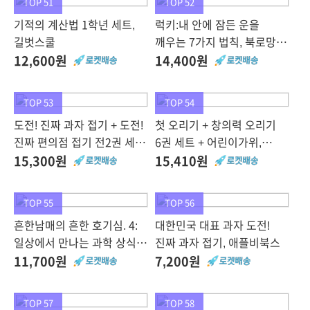
TOP 51
TOP 52
기적의 계산법 1학년 세트,
럭키:내 안에 잠든 운을
길벗스쿨
깨우는 7가지 법칙, 북로망스,
김도윤
12,600원
14,400원
TOP 53
TOP 54
도전! 진짜 과자 접기 + 도전!
첫 오리기 + 창의력 오리기
진짜 편의점 접기 전2권 세트,
6권 세트 + 어린이가위,
애플비
삼성출판사
15,300원
15,410원
TOP 55
TOP 56
흔한남매의 흔한 호기심. 4:
대한민국 대표 과자 도전!
일상에서 만나는 과학 상식,
진짜 과자 접기, 애플비북스
미래엔아이세움, 안치현
11,700원
7,200원
TOP 57
TOP 58