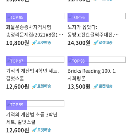
프로젝트, 게일 가젤,
현대지성
TOP 95
TOP 96
화물운송종사자격시험
노자가 옳았다:
총정리문제집(2021)(8절):
동방고전한글역주대전,
최신개정법령 완벽반영,
통나무
10,800원
24,300원
책과상상
TOP 97
TOP 98
기적의 계산법 4학년 세트,
Bricks Reading 100. 1,
길벗스쿨
사회평론
12,600원
13,500원
TOP 99
기적의 계산법 초등 3학년
세트, 길벗스쿨
12,600원