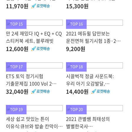
편해, 떠오름
수 있는 개념원리수학
11,970원
15,300원
개정증보판
TOP 15
TOP 16
만 2세 재밌다 IQ + EQ + CQ
2021 에듀윌 답만보는
스티커북 세트, 블루래빗
운전면허 필기시험 1종·2종
공통
12,600원
9,200원
TOP 17
TOP 18
ETS 토익 정기시험
시끌벅적 정글 사운드북:
기출문제집 1000 Vol 2
우리 아기 오감발달,
READING + LISTENING
어스본코리아
32,040원
14,400원
2종세트, YBM
TOP 19
TOP 20
세상 쉽고 맛있는 튼이
2021 큰별쌤 최태성의
이유식:큐브와 밥솥 칸막이로
별별한국사