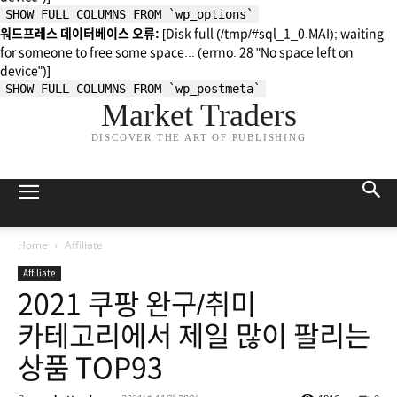
SHOW FULL COLUMNS FROM `wp_options`
워드프레스 데이터베이스 오류:
[Disk full (/tmp/#sql_1_0.MAI); waiting
for someone to free some space... (errno: 28 "No space left on
device")]
SHOW FULL COLUMNS FROM `wp_postmeta`
Market Traders
DISCOVER THE ART OF PUBLISHING
Home
Affiliate
Affiliate
2021 쿠팡 완구/취미
카테고리에서 제일 많이 팔리는
상품 TOP93