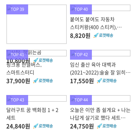
TOP 39
TOP 40
붙여도 붙여도 자동차
스티커왕(400 스티커),
삼성출판사
8,820원
알사탕, 책읽는곰
TOP 41
TOP 42
10,800원
핑크퐁 한글버스,
임신 출산 육아 대백과
스마트스터디
(2021~2022):술술 잘 읽히는
첫아기 잘 키우는법,
37,900원
17,550원
삼성출판사
TOP 43
TOP 44
달러구트 꿈 백화점 1 + 2
오늘은 이만 좀 쉴게요 + 나는
세트
나답게 살기로 했다 세트
전2권, 스튜디오오드리,
24,840원
24,750원
손힘찬