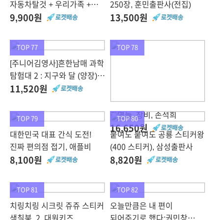
자동차탈것 + 우리가족 +
250장, 훈민출판사(전집)
창의놀이, 마이리틀타이거
9,900원
13,500원
TOP 77
TOP 78
[주니어김영사]흔한남매 과학
탐험대 2 : 지구와 달 (양장),
주니어김영사, 흔한남매
11,520원
장면들, 창비, 손석희
TOP 79
TOP 80
16,650원
대한민국 대표 간식 도전!
붙여도 붙여도 공룡 스티커왕
진짜 편의점 접기, 애플비
(400 스티커), 삼성출판사
8,100원
8,820원
TOP 81
TOP 82
치링치링 시크릿 쥬쥬 스티커
오늘만큼은 내 편이
색칠북. 2, 대원키즈
되어주기로 했다:권민창