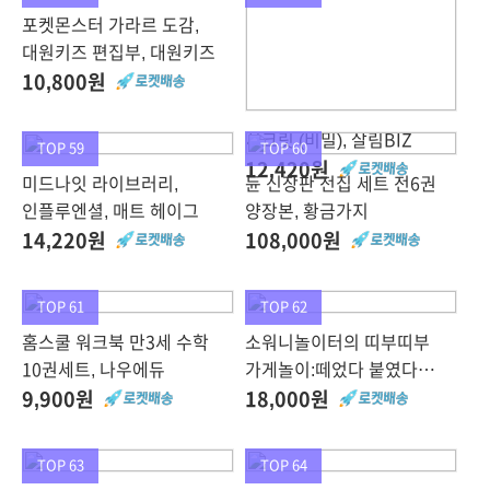
포켓몬스터 가라르 도감,
대원키즈 편집부, 대원키즈
10,800원
시크릿 (비밀), 살림BIZ
TOP 59
TOP 60
12,420원
미드나잇 라이브러리,
듄 신장판 전집 세트 전6권
인플루엔셜, 매트 헤이그
양장본, 황금가지
14,220원
108,000원
TOP 61
TOP 62
홈스쿨 워크북 만3세 수학
소워니놀이터의 띠부띠부
10권세트, 나우에듀
가게놀이:떼었다 붙였다
하면서 즐기는 종이놀이
9,900원
18,000원
도안집, 시대인, 조윤성
TOP 63
TOP 64