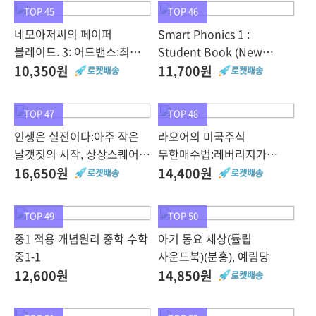
TOP 45
TOP 46
네모아저씨의 페이퍼
Smart Phonics 1 :
블레이드. 3: 어드밴스:최강의
Student Book (New
팽이를 향한 끊임없는 전진!,
Edition), Smart Phonics 1
10,350원
11,700원
슬로래빗
: Student Book (New
Edition)(CD1..
TOP 47
TOP 48
인생은 실전이다:아주 작은
라오어의 미국주식
날갯짓의 시작, 상상스퀘어,
무한매수법:레버리지가
신영준, 주연규
아니면 평범한 인생을 바꿀
16,650원
14,400원
수 없다, 알키, 라오어
TOP 49
TOP 50
중1 적용 개념원리 중학 수학
아기 동요 세상(튤립
중1-1
사운드북)(분홍), 예림당
12,600원
14,850원