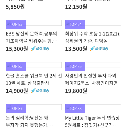
에세이, 스튜디오오드리
5,850원
12,150원
TOP 83
TOP 84
EBS 당신의 문해력:공부의
최상위 수학 초등 2-2(2021):
기초체력을 키워주는 힘,
상위권의 기준, 디딤돌
EBS BOOKS
15,300원
13,500원
TOP 85
TOP 86
한글 홈스쿨 워크북 만 2세 전
사경인의 친절한 투자 과외,
10권 세트, 삼성출판사
페이지2북스, 사경인이지영
14,900원
19,800원
TOP 87
TOP 88
돈의 심리학:당신은 왜
My Little Tiger 두뇌 연습장
부자가 되지 못했는가,
5권세트 : 점잇기+선긋기