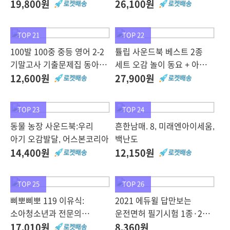
한 번에 3가지 9끼 이유식
한국사능력검정시험 심화
19,800원
26,100원
완성, 서사원
1·2·3급 상 + 하 세트 전2권,
이투스북
TOP 21
TOP 22
100발 100중 중등 영어 2-2
튤립 사운드북 베스트 2종
기말고사 기출문제집 동아
세트 오감 놀이 동요 + 아기
윤정미, 에듀원
똑똑 동요, 스마트베어
12,600원
27,900원
TOP 23
TOP 24
동물 농장 사운드북:우리
흔한남매. 8, 미래엔아이세움,
아기 오감발달, 어스본코리아
백난도
14,400원
12,150원
TOP 25
TOP 26
삐뽀삐뽀 119 이유식:
2021 에듀윌 답만보는
소아청소년과 전문의
운전면허 필기시험 1종·2종
하정훈이 전하는 건강한 아가
공통(8절)
17,010원
8,360원