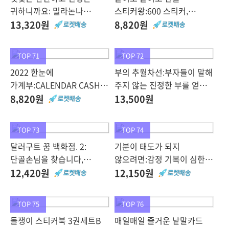
귀하니까요: 밀라논나
스티커왕:600 스티커,
이야기, 김영사, 장명숙
삼성출판사
13,320원
8,820원
TOP 71
TOP 72
2022 한눈에
부의 추월차선:부자들이 말해
가계부:CALENDAR CASH
주지 않는 진정한 부를 얻는
BOOK, 솜씨컴퍼니
방법, 토트
8,820원
13,500원
TOP 73
TOP 74
달러구트 꿈 백화점. 2:
기분이 태도가 되지
단골손님을 찾습니다,
않으려면:감정 기복이 심한
팩토리나인, 이미예
당신에게 필요한 기분 수업,
12,420원
12,150원
떠오름, 인썸
TOP 75
TOP 76
돌쟁이 스티커북 3권세트B
매일매일 즐거운 낱말카드