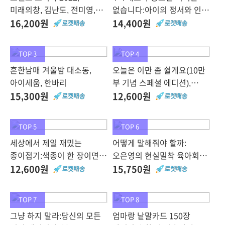
미래의창, 김난도, 전미영,
없습니다:아이의 정서와 인지
최지혜 외 6인
발달을 키우는 결정적 시기,
16,200원
14,400원
카시오페아
TOP 3
TOP 4
흔한남매 겨울밤 대소동,
오늘은 이만 좀 쉴게요(10만
아이세움, 한바리
부 기념 스페셜 에디션),
스튜디오오드리
15,300원
12,600원
TOP 5
TOP 6
세상에서 제일 재밌는
어떻게 말해줘야 할까:
종이접기:색종이 한 장이면
오은영의 현실밀착 육아회화,
장난감 뚝딱!, 슬로래빗
김영사
12,600원
15,750원
TOP 7
TOP 8
그냥 하지 말라:당신의 모든
엄마랑 낱말카드 150장