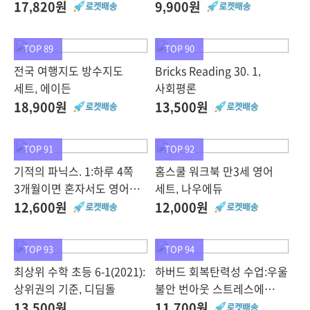
인플루엔셜,
+동물+123+ㄱㄴㄷ,
17,820원
9,900원
9791191056372, 모건
삼성출판사
하우절
TOP 89
TOP 90
전국 여행지도 방수지도
Bricks Reading 30. 1,
세트, 에이든
사회평론
18,900원
13,500원
TOP 91
TOP 92
기적의 파닉스. 1:하루 4쪽
홈스쿨 워크북 만3세 영어
3개월이면 혼자서도 영어책
세트, 나우에듀
읽기가 가능해지는, 길벗스쿨
12,600원
12,000원
TOP 93
TOP 94
최상위 수학 초등 6-1(2021):
하버드 회복탄력성 수업:우울
상위권의 기준, 디딤돌
불안 번아웃 스트레스에
무너지지 않는 멘탈 관리
13,500원
11,700원