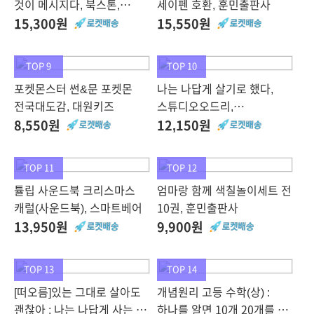
것이 메시지다, 북스톤,
세이펜 호환, 훈민출판사
송길영
15,300원
15,550원
TOP 9
TOP 10
포켓몬스터 썬&문 포켓몬
나는 나답게 살기로 했다,
전국대도감, 대원키즈
스튜디오오드리,
9791191043150, 손힘찬
8,550원
12,150원
TOP 11
TOP 12
튤립 사운드북 크리스마스
엄마랑 함께 색칠놀이세트 전
캐럴(사운드북), 스마트베어
10권, 훈민출판사
13,950원
9,900원
TOP 13
TOP 14
[떠오름]있는 그대로 살아도
개념원리 고등 수학(상) :
괜찮아 : 나는 나답게 사는 게
하나를 알면 10개 20개를 풀