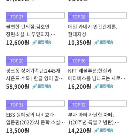
밥상, 유니책방
TOP 27
TOP 28
불편한 편의점:김호연
데일 카네기 인간관계론,
장편소설, 나무옆의자,
현대지성
김호연
12,600원
10,350원
TOP 29
TOP 30
핑크퐁 상어가족펜:2445개
NFT 레볼루션:현실과
사운드 수록 | 한글 영어 말문
메타버스를 넘나드는 새로운
트기, 삼성출판사
경제 생태계의 탄생,
58,900원
16,200원
더퀘스트, 성소라, 롤프 회퍼,
스콧 맥러플린
TOP 31
TOP 32
EBS 윤혜정의 나비효과
부자 아빠 가난한 아빠.
입문편(2022):시 문학 소설
1(20주년 특별 기념판),
문학 비문학,
민음인
13,500원
14,220원