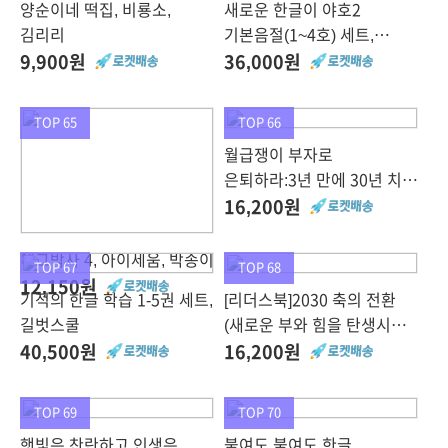
양순이네 떡집, 비룡소,
새로운 한글이 야호2
김리리
기본음절(1~4호) 세트,
EBS미디어
9,900원
36,000원
TOP 65
TOP 66
월급쟁이 부자로
은퇴하라:3년 만에 30년 치
연봉을 번 김 과장의 시스템
16,200원
마련법, 알에이치코리아
에그박사 4, 아이세움, 박송이
TOP 67
TOP 68
12,150원
기적의 한글 학습 1-5권 세트,
[리더스북]2030 축의 전환
길벗스쿨
(새로운 부와 힘을 탄생시킬
8가지 거대한 물결, 리더스북
40,500원
16,200원
TOP 69
TOP 70
햇빛은 찬란하고 인생은
붙여도 붙여도 한글