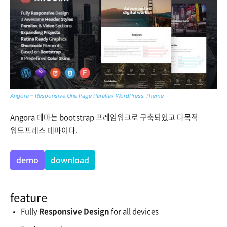
Angora – Responsive One Page Parallax WordPress Theme
Angora 테마는 bootstrap 프레임워크로 구축되었고 다목적
워드프레스 테마이다.
demo
download
feature
Fully
Responsive Design
for all devices