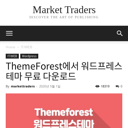
Market Traders
DISCOVER THE ART OF PUBLISHING
Home
IT/WEB
IT/WEB
Wordpress
ThemeForest에서 워드프레스
테마 무료 다운로드
By
markettraders
-
2020년 5월 1일
18319
0