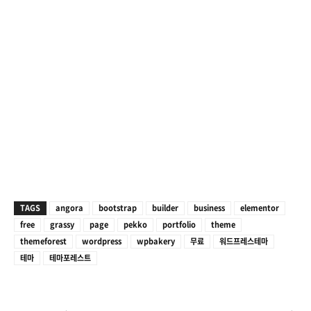
TAGS
angora
bootstrap
builder
business
elementor
free
grassy
page
pekko
portfolio
theme
themeforest
wordpress
wpbakery
무료
워드프레스테마
테마
테마포레스트