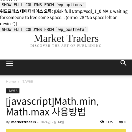
SHOW FULL COLUMNS FROM `wp_options`
워드프레스 데이터베이스 오류:
[Disk full (/tmp/#sql_1_0.MAI); waiting
for someone to free some space... (errno: 28 "No space left on
device")]
SHOW FULL COLUMNS FROM `wp_postmeta`
Market Traders
DISCOVER THE ART OF PUBLISHING
Home
IT/WEB
IT/WEB
[javascript]Math.min,
Math.max 사용방법
By
markettraders
-
2024년 2월 14일
1135
0