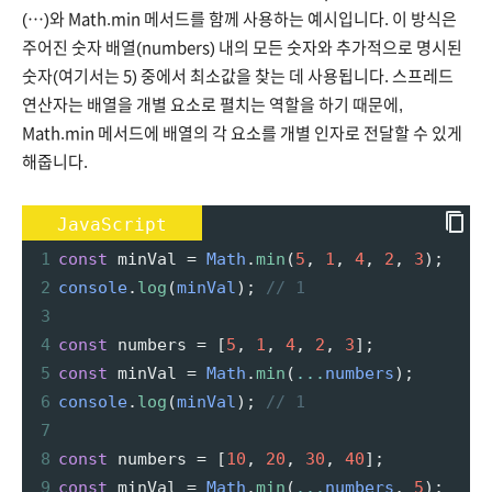
(…)와 Math.min 메서드를 함께 사용하는 예시입니다. 이 방식은
주어진 숫자 배열(numbers) 내의 모든 숫자와 추가적으로 명시된
숫자(여기서는 5) 중에서 최소값을 찾는 데 사용됩니다. 스프레드
연산자는 배열을 개별 요소로 펼치는 역할을 하기 때문에,
Math.min 메서드에 배열의 각 요소를 개별 인자로 전달할 수 있게
해줍니다.
JavaScript
1
const
minVal
=
Math
.
min
(
5
, 
1
, 
4
, 
2
, 
3
);
2
console
.
log
(
minVal
); 
// 1
3
4
const
numbers
=
 [
5
, 
1
, 
4
, 
2
, 
3
];
5
const
minVal
=
Math
.
min
(
...
numbers
);
6
console
.
log
(
minVal
); 
// 1
7
8
const
numbers
=
 [
10
, 
20
, 
30
, 
40
];
9
const
minVal
=
Math
.
min
(
...
numbers
, 
5
);