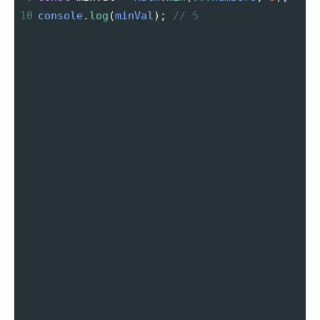
10
console
.
log
(
minVal
); 
// 5