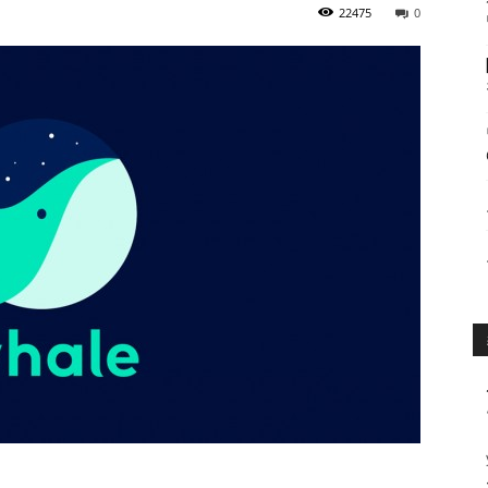
22475
0