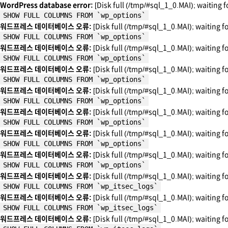
WordPress database error:
[Disk full (/tmp/#sql_1_0.MAI); waiting f
SHOW FULL COLUMNS FROM `wp_options`
워드프레스 데이터베이스 오류:
[Disk full (/tmp/#sql_1_0.MAI); waiting f
SHOW FULL COLUMNS FROM `wp_options`
워드프레스 데이터베이스 오류:
[Disk full (/tmp/#sql_1_0.MAI); waiting f
SHOW FULL COLUMNS FROM `wp_options`
워드프레스 데이터베이스 오류:
[Disk full (/tmp/#sql_1_0.MAI); waiting f
SHOW FULL COLUMNS FROM `wp_options`
워드프레스 데이터베이스 오류:
[Disk full (/tmp/#sql_1_0.MAI); waiting f
SHOW FULL COLUMNS FROM `wp_options`
워드프레스 데이터베이스 오류:
[Disk full (/tmp/#sql_1_0.MAI); waiting f
SHOW FULL COLUMNS FROM `wp_options`
워드프레스 데이터베이스 오류:
[Disk full (/tmp/#sql_1_0.MAI); waiting f
SHOW FULL COLUMNS FROM `wp_options`
워드프레스 데이터베이스 오류:
[Disk full (/tmp/#sql_1_0.MAI); waiting f
SHOW FULL COLUMNS FROM `wp_options`
워드프레스 데이터베이스 오류:
[Disk full (/tmp/#sql_1_0.MAI); waiting f
SHOW FULL COLUMNS FROM `wp_itsec_logs`
워드프레스 데이터베이스 오류:
[Disk full (/tmp/#sql_1_0.MAI); waiting f
SHOW FULL COLUMNS FROM `wp_itsec_logs`
워드프레스 데이터베이스 오류:
[Disk full (/tmp/#sql_1_0.MAI); waiting f