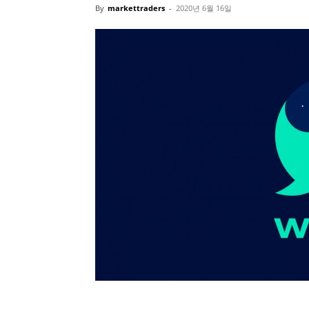
By
markettraders
-
2020년 6월 16일