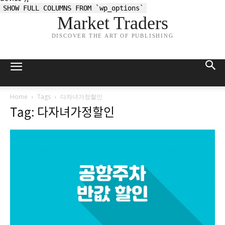
SHOW FULL COLUMNS FROM `wp_options`
Market Traders
DISCOVER THE ART OF PUBLISHING
Home
Tags
다자녀가정할인
Tag: 다자녀가정할인