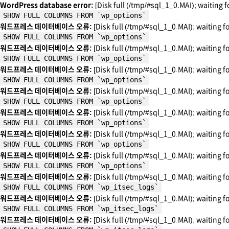
WordPress database error:
[Disk full (/tmp/#sql_1_0.MAI); waiting f
SHOW FULL COLUMNS FROM `wp_options`
워드프레스 데이터베이스 오류:
[Disk full (/tmp/#sql_1_0.MAI); waiting f
SHOW FULL COLUMNS FROM `wp_options`
워드프레스 데이터베이스 오류:
[Disk full (/tmp/#sql_1_0.MAI); waiting f
SHOW FULL COLUMNS FROM `wp_options`
워드프레스 데이터베이스 오류:
[Disk full (/tmp/#sql_1_0.MAI); waiting f
SHOW FULL COLUMNS FROM `wp_options`
워드프레스 데이터베이스 오류:
[Disk full (/tmp/#sql_1_0.MAI); waiting f
SHOW FULL COLUMNS FROM `wp_options`
워드프레스 데이터베이스 오류:
[Disk full (/tmp/#sql_1_0.MAI); waiting f
SHOW FULL COLUMNS FROM `wp_options`
워드프레스 데이터베이스 오류:
[Disk full (/tmp/#sql_1_0.MAI); waiting f
SHOW FULL COLUMNS FROM `wp_options`
워드프레스 데이터베이스 오류:
[Disk full (/tmp/#sql_1_0.MAI); waiting f
SHOW FULL COLUMNS FROM `wp_options`
워드프레스 데이터베이스 오류:
[Disk full (/tmp/#sql_1_0.MAI); waiting f
SHOW FULL COLUMNS FROM `wp_itsec_logs`
워드프레스 데이터베이스 오류:
[Disk full (/tmp/#sql_1_0.MAI); waiting f
SHOW FULL COLUMNS FROM `wp_itsec_logs`
워드프레스 데이터베이스 오류:
[Disk full (/tmp/#sql_1_0.MAI); waiting f