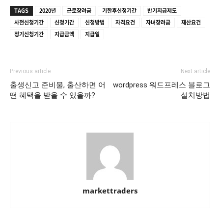
TAGS
2020년
근로장려금
기한후신청기간
반기지급제도
사전신청기간
신청기간
신청방법
자격요건
자녀장려금
재산요건
정기신청기간
지급금액
지급일
Previous article
Next article
출생신고 준비물, 출산하면 어
wordpress 워드프레스 블로그
떤 혜택을 받을 수 있을까?
설치방법
markettraders