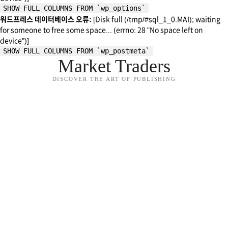
SHOW FULL COLUMNS FROM `wp_options`
워드프레스 데이터베이스 오류:
[Disk full (/tmp/#sql_1_0.MAI); waiting
for someone to free some space... (errno: 28 "No space left on
device")]
SHOW FULL COLUMNS FROM `wp_postmeta`
Market Traders
DISCOVER THE ART OF PUBLISHING