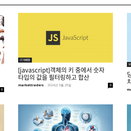
IT/WEB
H
[javascript]객체의 키 중에서 숫자
당
타입의 값을 필터링하고 합산
markettraders
-
2024년 5월 29일
0
ma
0