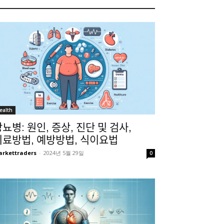
ealth
뇨병: 원인, 증상, 진단 및 검사,
치료방법, 예방방법, 식이요법
rkettraders
-
2024년 5월 29일
0