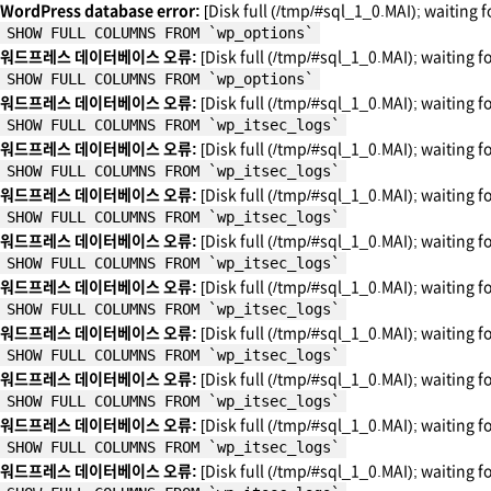
WordPress database error:
[Disk full (/tmp/#sql_1_0.MAI); waiting f
SHOW FULL COLUMNS FROM `wp_options`
워드프레스 데이터베이스 오류:
[Disk full (/tmp/#sql_1_0.MAI); waiting f
SHOW FULL COLUMNS FROM `wp_options`
워드프레스 데이터베이스 오류:
[Disk full (/tmp/#sql_1_0.MAI); waiting f
SHOW FULL COLUMNS FROM `wp_itsec_logs`
워드프레스 데이터베이스 오류:
[Disk full (/tmp/#sql_1_0.MAI); waiting f
SHOW FULL COLUMNS FROM `wp_itsec_logs`
워드프레스 데이터베이스 오류:
[Disk full (/tmp/#sql_1_0.MAI); waiting f
SHOW FULL COLUMNS FROM `wp_itsec_logs`
워드프레스 데이터베이스 오류:
[Disk full (/tmp/#sql_1_0.MAI); waiting f
SHOW FULL COLUMNS FROM `wp_itsec_logs`
워드프레스 데이터베이스 오류:
[Disk full (/tmp/#sql_1_0.MAI); waiting f
SHOW FULL COLUMNS FROM `wp_itsec_logs`
워드프레스 데이터베이스 오류:
[Disk full (/tmp/#sql_1_0.MAI); waiting f
SHOW FULL COLUMNS FROM `wp_itsec_logs`
워드프레스 데이터베이스 오류:
[Disk full (/tmp/#sql_1_0.MAI); waiting f
SHOW FULL COLUMNS FROM `wp_itsec_logs`
워드프레스 데이터베이스 오류:
[Disk full (/tmp/#sql_1_0.MAI); waiting f
SHOW FULL COLUMNS FROM `wp_itsec_logs`
워드프레스 데이터베이스 오류:
[Disk full (/tmp/#sql_1_0.MAI); waiting f