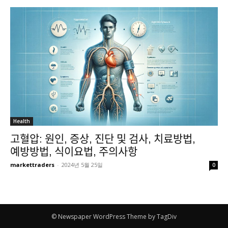
Health
고혈압: 원인, 증상, 진단 및 검사, 치료방법,
예방방법, 식이요법, 주의사항
markettraders
-
2024년 5월 25일
0
© Newspaper WordPress Theme by TagDiv