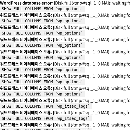
WordPress database error:
[Disk full (/tmp/#sql_1_0.MAI); waiting f
SHOW FULL COLUMNS FROM `wp_options`
워드프레스 데이터베이스 오류:
[Disk full (/tmp/#sql_1_0.MAI); waiting f
SHOW FULL COLUMNS FROM `wp_options`
워드프레스 데이터베이스 오류:
[Disk full (/tmp/#sql_1_0.MAI); waiting f
SHOW FULL COLUMNS FROM `wp_options`
워드프레스 데이터베이스 오류:
[Disk full (/tmp/#sql_1_0.MAI); waiting f
SHOW FULL COLUMNS FROM `wp_options`
워드프레스 데이터베이스 오류:
[Disk full (/tmp/#sql_1_0.MAI); waiting f
SHOW FULL COLUMNS FROM `wp_options`
워드프레스 데이터베이스 오류:
[Disk full (/tmp/#sql_1_0.MAI); waiting f
SHOW FULL COLUMNS FROM `wp_options`
워드프레스 데이터베이스 오류:
[Disk full (/tmp/#sql_1_0.MAI); waiting f
SHOW FULL COLUMNS FROM `wp_options`
워드프레스 데이터베이스 오류:
[Disk full (/tmp/#sql_1_0.MAI); waiting f
SHOW FULL COLUMNS FROM `wp_options`
워드프레스 데이터베이스 오류:
[Disk full (/tmp/#sql_1_0.MAI); waiting f
SHOW FULL COLUMNS FROM `wp_itsec_logs`
워드프레스 데이터베이스 오류:
[Disk full (/tmp/#sql_1_0.MAI); waiting f
SHOW FULL COLUMNS FROM `wp_itsec_logs`
워드프레스 데이터베이스 오류:
[Disk full (/tmp/#sql_1_0.MAI); waiting f