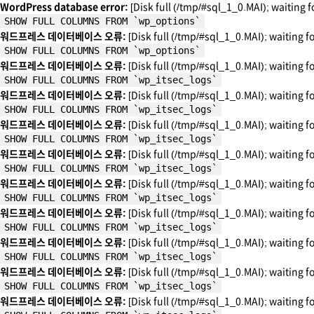
WordPress database error:
[Disk full (/tmp/#sql_1_0.MAI); waiting f
SHOW FULL COLUMNS FROM `wp_options`
워드프레스 데이터베이스 오류:
[Disk full (/tmp/#sql_1_0.MAI); waiting f
SHOW FULL COLUMNS FROM `wp_options`
워드프레스 데이터베이스 오류:
[Disk full (/tmp/#sql_1_0.MAI); waiting f
SHOW FULL COLUMNS FROM `wp_itsec_logs`
워드프레스 데이터베이스 오류:
[Disk full (/tmp/#sql_1_0.MAI); waiting f
SHOW FULL COLUMNS FROM `wp_itsec_logs`
워드프레스 데이터베이스 오류:
[Disk full (/tmp/#sql_1_0.MAI); waiting f
SHOW FULL COLUMNS FROM `wp_itsec_logs`
워드프레스 데이터베이스 오류:
[Disk full (/tmp/#sql_1_0.MAI); waiting f
SHOW FULL COLUMNS FROM `wp_itsec_logs`
워드프레스 데이터베이스 오류:
[Disk full (/tmp/#sql_1_0.MAI); waiting f
SHOW FULL COLUMNS FROM `wp_itsec_logs`
워드프레스 데이터베이스 오류:
[Disk full (/tmp/#sql_1_0.MAI); waiting f
SHOW FULL COLUMNS FROM `wp_itsec_logs`
워드프레스 데이터베이스 오류:
[Disk full (/tmp/#sql_1_0.MAI); waiting f
SHOW FULL COLUMNS FROM `wp_itsec_logs`
워드프레스 데이터베이스 오류:
[Disk full (/tmp/#sql_1_0.MAI); waiting f
SHOW FULL COLUMNS FROM `wp_itsec_logs`
워드프레스 데이터베이스 오류:
[Disk full (/tmp/#sql_1_0.MAI); waiting f