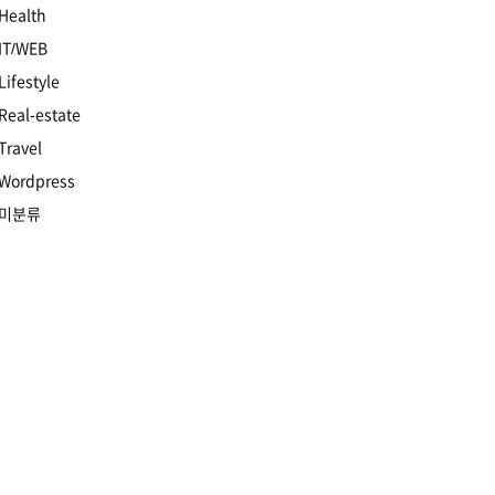
Health
IT/WEB
Lifestyle
Real-estate
Travel
Wordpress
미분류