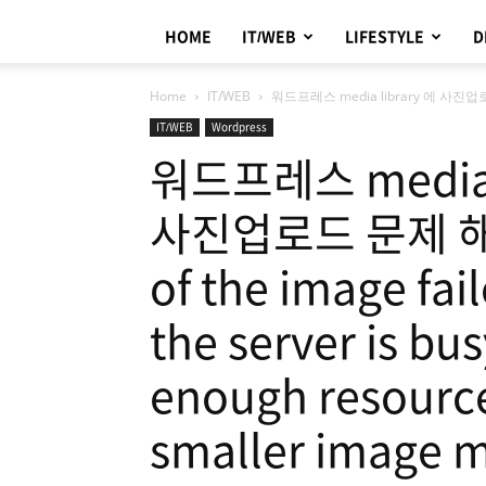
HOME
IT/WEB
LIFESTYLE
D
Home
IT/WEB
워드프레스 media library 에 사진업로드 문
IT/WEB
Wordpress
워드프레스 media l
사진업로드 문제 해결 
of the image fai
the server is bu
enough resource
smaller image m