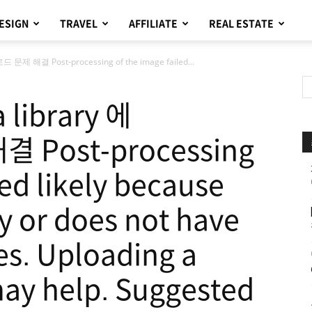
ESIGN
TRAVEL
AFFILIATE
REAL ESTATE
제 해결 Post-processing of the image failed...
ibrary 에
Post-processing
led likely because
sy or does not have
s. Uploading a
ay help. Suggested