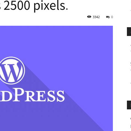
 2500 pixels.
3342
0