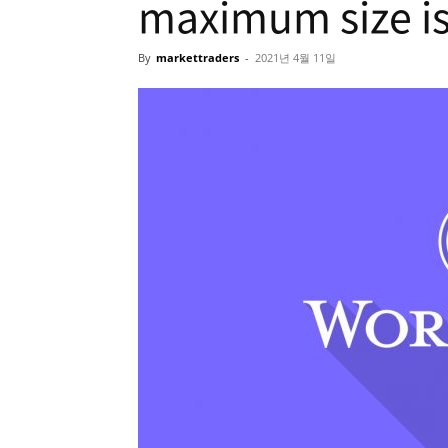
maximum size is
By
markettraders
-
2021년 4월 11일