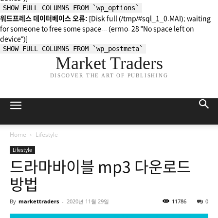
SHOW FULL COLUMNS FROM `wp_options`
워드프레스 데이터베이스 오류:
[Disk full (/tmp/#sql_1_0.MAI); waiting
for someone to free some space... (errno: 28 "No space left on
device")]
SHOW FULL COLUMNS FROM `wp_postmeta`
Market Traders
DISCOVER THE ART OF PUBLISHING
Home
Lifestyle
Lifestyle
드라마바이블 mp3 다운로드
방법
By
markettraders
-
2020년 11월 29일
11786
0