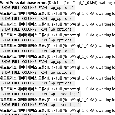
WordPress database error:
[Disk full (/tmp/#sql_1_0.MAI); waiting f
SHOW FULL COLUMNS FROM `wp_options`
워드프레스 데이터베이스 오류:
[Disk full (/tmp/#sql_1_0.MAI); waiting f
SHOW FULL COLUMNS FROM `wp_options`
워드프레스 데이터베이스 오류:
[Disk full (/tmp/#sql_1_0.MAI); waiting f
SHOW FULL COLUMNS FROM `wp_options`
워드프레스 데이터베이스 오류:
[Disk full (/tmp/#sql_1_0.MAI); waiting f
SHOW FULL COLUMNS FROM `wp_options`
워드프레스 데이터베이스 오류:
[Disk full (/tmp/#sql_1_0.MAI); waiting f
SHOW FULL COLUMNS FROM `wp_options`
워드프레스 데이터베이스 오류:
[Disk full (/tmp/#sql_1_0.MAI); waiting f
SHOW FULL COLUMNS FROM `wp_options`
워드프레스 데이터베이스 오류:
[Disk full (/tmp/#sql_1_0.MAI); waiting f
SHOW FULL COLUMNS FROM `wp_options`
워드프레스 데이터베이스 오류:
[Disk full (/tmp/#sql_1_0.MAI); waiting f
SHOW FULL COLUMNS FROM `wp_options`
워드프레스 데이터베이스 오류:
[Disk full (/tmp/#sql_1_0.MAI); waiting f
SHOW FULL COLUMNS FROM `wp_itsec_logs`
워드프레스 데이터베이스 오류:
[Disk full (/tmp/#sql_1_0.MAI); waiting f
SHOW FULL COLUMNS FROM `wp_itsec_logs`
워드프레스 데이터베이스 오류:
[Disk full (/tmp/#sql_1_0.MAI); waiting f