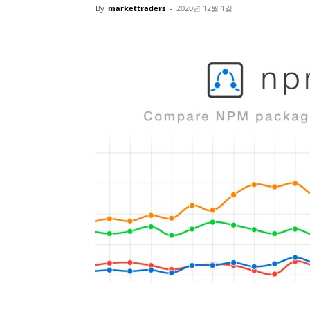
By
markettraders
-
2020년 12월 1일