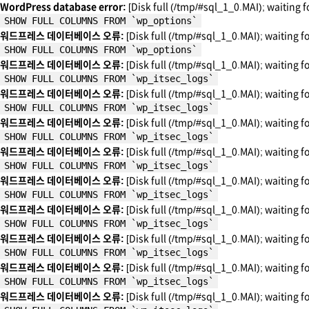
WordPress database error:
[Disk full (/tmp/#sql_1_0.MAI); waiting f
SHOW FULL COLUMNS FROM `wp_options`
워드프레스 데이터베이스 오류:
[Disk full (/tmp/#sql_1_0.MAI); waiting f
SHOW FULL COLUMNS FROM `wp_options`
워드프레스 데이터베이스 오류:
[Disk full (/tmp/#sql_1_0.MAI); waiting f
SHOW FULL COLUMNS FROM `wp_itsec_logs`
워드프레스 데이터베이스 오류:
[Disk full (/tmp/#sql_1_0.MAI); waiting f
SHOW FULL COLUMNS FROM `wp_itsec_logs`
워드프레스 데이터베이스 오류:
[Disk full (/tmp/#sql_1_0.MAI); waiting f
SHOW FULL COLUMNS FROM `wp_itsec_logs`
워드프레스 데이터베이스 오류:
[Disk full (/tmp/#sql_1_0.MAI); waiting f
SHOW FULL COLUMNS FROM `wp_itsec_logs`
워드프레스 데이터베이스 오류:
[Disk full (/tmp/#sql_1_0.MAI); waiting f
SHOW FULL COLUMNS FROM `wp_itsec_logs`
워드프레스 데이터베이스 오류:
[Disk full (/tmp/#sql_1_0.MAI); waiting f
SHOW FULL COLUMNS FROM `wp_itsec_logs`
워드프레스 데이터베이스 오류:
[Disk full (/tmp/#sql_1_0.MAI); waiting f
SHOW FULL COLUMNS FROM `wp_itsec_logs`
워드프레스 데이터베이스 오류:
[Disk full (/tmp/#sql_1_0.MAI); waiting f
SHOW FULL COLUMNS FROM `wp_itsec_logs`
워드프레스 데이터베이스 오류:
[Disk full (/tmp/#sql_1_0.MAI); waiting f