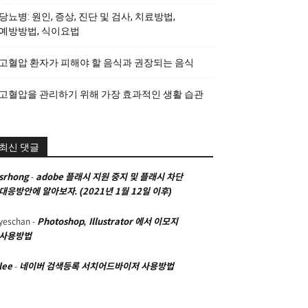
당뇨병: 원인, 증상, 진단 및 검사, 치료방법,
예방방법, 식이요법
고혈압 환자가 피해야 할 음식과 권장되는 음식
고혈압을 관리하기 위해 가장 효과적인 생활 습관
최신 댓글
srhong
-
adobe 플래시 지원 중지 및 플래시 차단
대응방안에 알아보자. (2021년 1월 12일 이후)
yeschan
-
Photoshop, Illustrator 에서 이모지
사용방법
lee
-
네이버 검색등록 서치어드바이저 사용방법