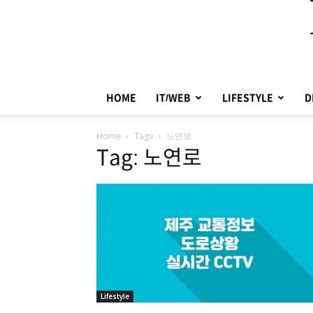
HOME
IT/WEB
LIFESTYLE
D
Home
Tags
노연로
Tag: 노연로
Lifestyle