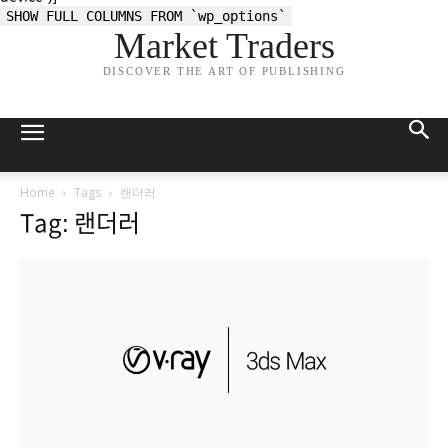
SHOW FULL COLUMNS FROM `wp_options`
Market Traders
DISCOVER THE ART OF PUBLISHING
Home
Tags
랜더러
Tag: 랜더러