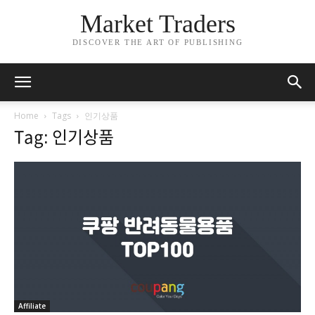
Market Traders
DISCOVER THE ART OF PUBLISHING
Home
Tags
인기상품
Tag: 인기상품
Affiliate