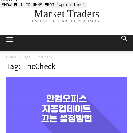
SHOW FULL COLUMNS FROM `wp_options`
Market Traders
DISCOVER THE ART OF PUBLISHING
Home
Tags
HncCheck
Tag: HncCheck