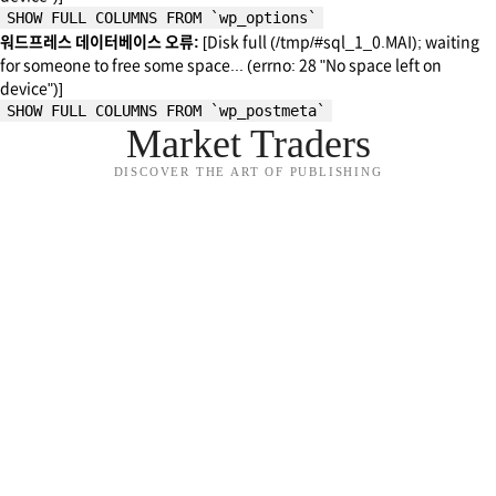
SHOW FULL COLUMNS FROM `wp_options`
워드프레스 데이터베이스 오류:
[Disk full (/tmp/#sql_1_0.MAI); waiting
for someone to free some space... (errno: 28 "No space left on
device")]
SHOW FULL COLUMNS FROM `wp_postmeta`
Market Traders
DISCOVER THE ART OF PUBLISHING