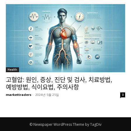
Health
고혈압: 원인, 증상, 진단 및 검사, 치료방법,
예방방법, 식이요법, 주의사항
markettraders
-
2024년 5월 25일
0
© Newspaper WordPress Theme by TagDiv