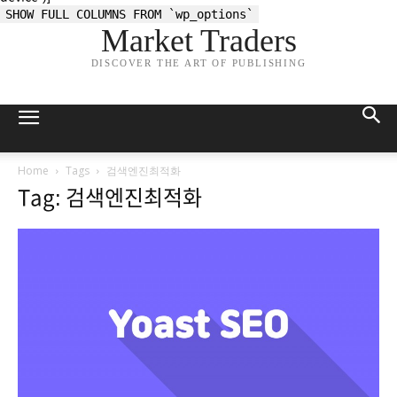
SHOW FULL COLUMNS FROM `wp_options`
Market Traders
DISCOVER THE ART OF PUBLISHING
Home
Tags
검색엔진최적화
Tag: 검색엔진최적화