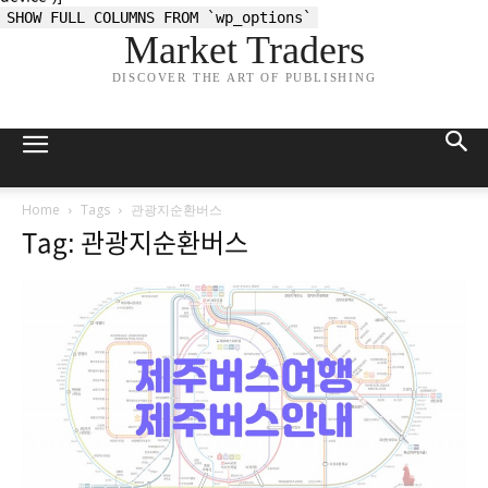
SHOW FULL COLUMNS FROM `wp_options`
Market Traders
DISCOVER THE ART OF PUBLISHING
Home
Tags
관광지순환버스
Tag: 관광지순환버스