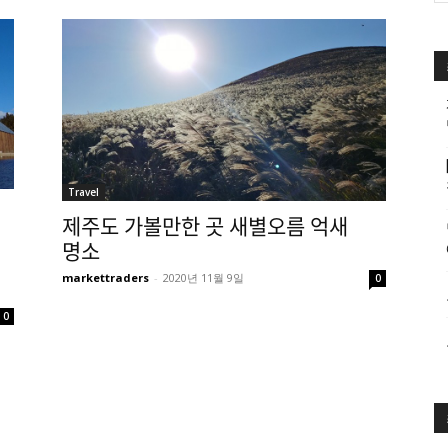
Travel
제주도 가볼만한 곳 새별오름 억새
명소
markettraders
-
2020년 11월 9일
0
0