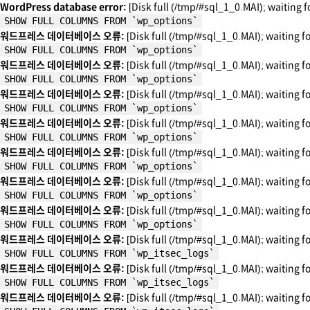
WordPress database error:
[Disk full (/tmp/#sql_1_0.MAI); waiting f
SHOW FULL COLUMNS FROM `wp_options`
워드프레스 데이터베이스 오류:
[Disk full (/tmp/#sql_1_0.MAI); waiting f
SHOW FULL COLUMNS FROM `wp_options`
워드프레스 데이터베이스 오류:
[Disk full (/tmp/#sql_1_0.MAI); waiting f
SHOW FULL COLUMNS FROM `wp_options`
워드프레스 데이터베이스 오류:
[Disk full (/tmp/#sql_1_0.MAI); waiting f
SHOW FULL COLUMNS FROM `wp_options`
워드프레스 데이터베이스 오류:
[Disk full (/tmp/#sql_1_0.MAI); waiting f
SHOW FULL COLUMNS FROM `wp_options`
워드프레스 데이터베이스 오류:
[Disk full (/tmp/#sql_1_0.MAI); waiting f
SHOW FULL COLUMNS FROM `wp_options`
워드프레스 데이터베이스 오류:
[Disk full (/tmp/#sql_1_0.MAI); waiting f
SHOW FULL COLUMNS FROM `wp_options`
워드프레스 데이터베이스 오류:
[Disk full (/tmp/#sql_1_0.MAI); waiting f
SHOW FULL COLUMNS FROM `wp_options`
워드프레스 데이터베이스 오류:
[Disk full (/tmp/#sql_1_0.MAI); waiting f
SHOW FULL COLUMNS FROM `wp_itsec_logs`
워드프레스 데이터베이스 오류:
[Disk full (/tmp/#sql_1_0.MAI); waiting f
SHOW FULL COLUMNS FROM `wp_itsec_logs`
워드프레스 데이터베이스 오류:
[Disk full (/tmp/#sql_1_0.MAI); waiting f