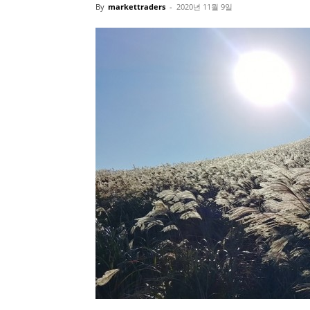
By
markettraders
-
2020년 11월 9일