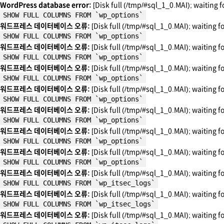
WordPress database error:
[Disk full (/tmp/#sql_1_0.MAI); waiting f
SHOW FULL COLUMNS FROM `wp_options`
워드프레스 데이터베이스 오류:
[Disk full (/tmp/#sql_1_0.MAI); waiting f
SHOW FULL COLUMNS FROM `wp_options`
워드프레스 데이터베이스 오류:
[Disk full (/tmp/#sql_1_0.MAI); waiting f
SHOW FULL COLUMNS FROM `wp_options`
워드프레스 데이터베이스 오류:
[Disk full (/tmp/#sql_1_0.MAI); waiting f
SHOW FULL COLUMNS FROM `wp_options`
워드프레스 데이터베이스 오류:
[Disk full (/tmp/#sql_1_0.MAI); waiting f
SHOW FULL COLUMNS FROM `wp_options`
워드프레스 데이터베이스 오류:
[Disk full (/tmp/#sql_1_0.MAI); waiting f
SHOW FULL COLUMNS FROM `wp_options`
워드프레스 데이터베이스 오류:
[Disk full (/tmp/#sql_1_0.MAI); waiting f
SHOW FULL COLUMNS FROM `wp_options`
워드프레스 데이터베이스 오류:
[Disk full (/tmp/#sql_1_0.MAI); waiting f
SHOW FULL COLUMNS FROM `wp_options`
워드프레스 데이터베이스 오류:
[Disk full (/tmp/#sql_1_0.MAI); waiting f
SHOW FULL COLUMNS FROM `wp_itsec_logs`
워드프레스 데이터베이스 오류:
[Disk full (/tmp/#sql_1_0.MAI); waiting f
SHOW FULL COLUMNS FROM `wp_itsec_logs`
워드프레스 데이터베이스 오류:
[Disk full (/tmp/#sql_1_0.MAI); waiting f