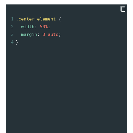
1
.center-element
 {
2
width
: 
50%
;
3
margin
: 
0
auto
;
4
}