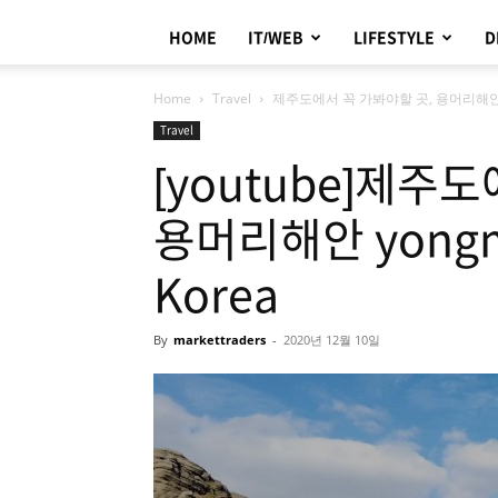
HOME
IT/WEB
LIFESTYLE
D
Home
Travel
제주도에서 꼭 가봐야할 곳, 용머리해안 yongm
Travel
[youtube]제주
용머리해안 yongmeo
Korea
By
markettraders
-
2020년 12월 10일