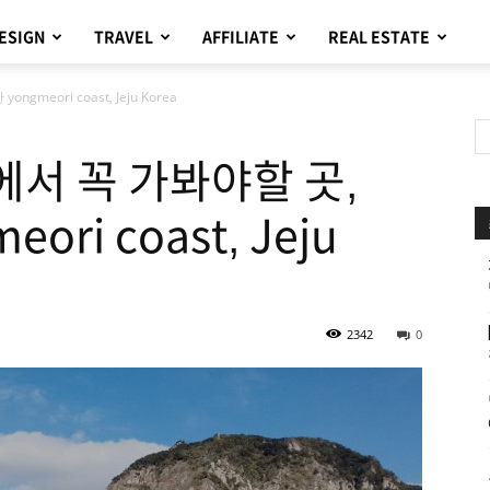
ESIGN
TRAVEL
AFFILIATE
REAL ESTATE
eori coast, Jeju Korea
도에서 꼭 가봐야할 곳,
ri coast, Jeju
2342
0