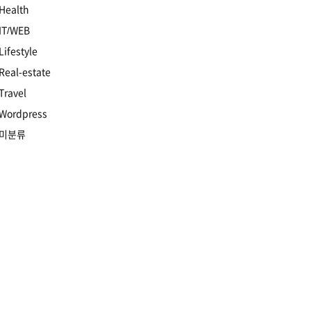
Health
IT/WEB
Lifestyle
Real-estate
Travel
Wordpress
미분류