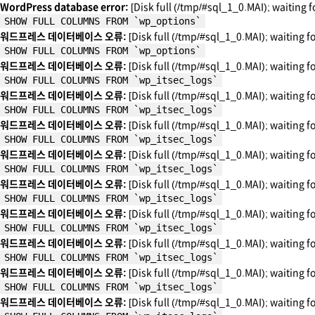
WordPress database error:
[Disk full (/tmp/#sql_1_0.MAI); waiting f
SHOW FULL COLUMNS FROM `wp_options`
워드프레스 데이터베이스 오류:
[Disk full (/tmp/#sql_1_0.MAI); waiting f
SHOW FULL COLUMNS FROM `wp_options`
워드프레스 데이터베이스 오류:
[Disk full (/tmp/#sql_1_0.MAI); waiting f
SHOW FULL COLUMNS FROM `wp_itsec_logs`
워드프레스 데이터베이스 오류:
[Disk full (/tmp/#sql_1_0.MAI); waiting f
SHOW FULL COLUMNS FROM `wp_itsec_logs`
워드프레스 데이터베이스 오류:
[Disk full (/tmp/#sql_1_0.MAI); waiting f
SHOW FULL COLUMNS FROM `wp_itsec_logs`
워드프레스 데이터베이스 오류:
[Disk full (/tmp/#sql_1_0.MAI); waiting f
SHOW FULL COLUMNS FROM `wp_itsec_logs`
워드프레스 데이터베이스 오류:
[Disk full (/tmp/#sql_1_0.MAI); waiting f
SHOW FULL COLUMNS FROM `wp_itsec_logs`
워드프레스 데이터베이스 오류:
[Disk full (/tmp/#sql_1_0.MAI); waiting f
SHOW FULL COLUMNS FROM `wp_itsec_logs`
워드프레스 데이터베이스 오류:
[Disk full (/tmp/#sql_1_0.MAI); waiting f
SHOW FULL COLUMNS FROM `wp_itsec_logs`
워드프레스 데이터베이스 오류:
[Disk full (/tmp/#sql_1_0.MAI); waiting f
SHOW FULL COLUMNS FROM `wp_itsec_logs`
워드프레스 데이터베이스 오류:
[Disk full (/tmp/#sql_1_0.MAI); waiting f