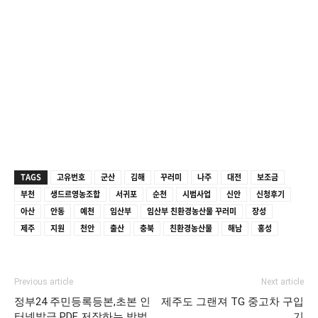
TAGS
고유번호
군산
김해
꾸러미
나주
대전
보조금
부천
생드르영농조합
서귀포
순천
시범사업
신안
신청후기
아산
안동
예천
임산부
임산부 친환경농산물 꾸러미
장성
제주
지원
천안
출산
충북
친환경농산물
해남
홍성
Previous article
Next article
정부24 주민등록등본,초본 인
제주도 그랜져 TG 중고차 구입
터넷발급 PDF 저장하는 방법
기