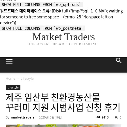
SHOW FULL COLUMNS FROM `wp_options`
워드프레스 데이터베이스 오류:
[Disk full (/tmp/#sql_1_0.MAI); waiting
for someone to free some space... (errno: 28 "No space left on
device")]
SHOW FULL COLUMNS FROM `wp_postmeta`
Market Traders
DISCOVER THE ART OF PUBLISHING
Home
Lifestyle
Lifestyle
제주 임산부 친환경농산물
꾸러미 지원 시범사업 신청 후기
By
markettraders
-
2020년 5월 16일
9113
0