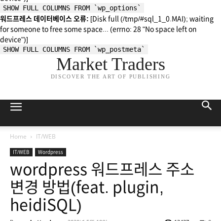
SHOW FULL COLUMNS FROM `wp_options`
워드프레스 데이터베이스 오류:
[Disk full (/tmp/#sql_1_0.MAI); waiting
for someone to free some space... (errno: 28 "No space left on
device")]
SHOW FULL COLUMNS FROM `wp_postmeta`
Market Traders
DISCOVER THE ART OF PUBLISHING
Home
IT/WEB
IT/WEB
Wordpress
wordpress 워드프레스 주소
변경 방법(feat. plugin,
heidiSQL)