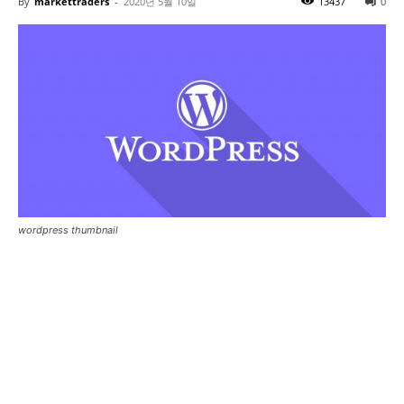
By
markettraders
-
2020년 5월 10일
13437
0
wordpress thumbnail