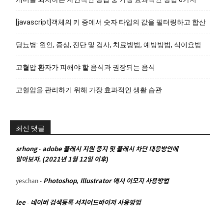
[javascript]객체의 키 중에서 숫자 타입의 값을 필터링하고 합산
당뇨병: 원인, 증상, 진단 및 검사, 치료방법, 예방방법, 식이요법
고혈압 환자가 피해야 할 음식과 권장되는 음식
고혈압을 관리하기 위해 가장 효과적인 생활 습관
최신 댓글
srhong
-
adobe 플래시 지원 중지 및 플래시 차단 대응방안에
알아보자. (2021년 1월 12일 이후)
yeschan
-
Photoshop, Illustrator 에서 이모지 사용방법
lee
-
네이버 검색등록 서치어드바이저 사용방법