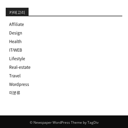
카테고리
Affiliate
Design
Health
IT/WEB
Lifestyle
Real-estate
Travel
Wordpress
미분류
© Newspaper WordPress Theme by TagDiv